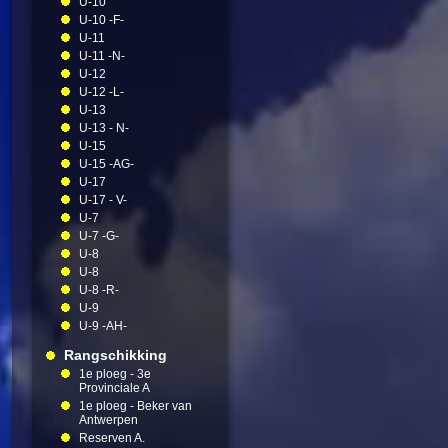
U-10
U-10 -F-
U-11
U-11 -N-
U-12
U-12 -L-
U-13
U-13 - N-
U-15
U-15 -AG-
U-17
U-17 - V-
U-7
U-7 -G-
U-8
U-8
U-8 -R-
U-9
U-9 -AH-
Rangschikking
1e ploeg - 3e
Provinciale A
1e ploeg - Beker van
Antwerpen
Reserven A.