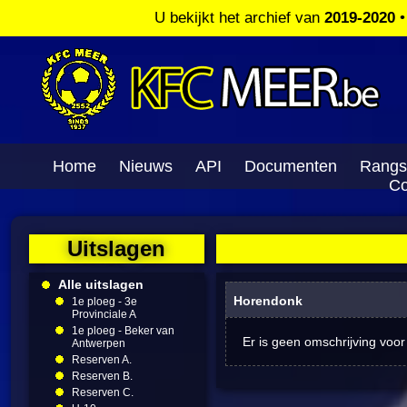
U bekijkt het archief van
2019-2020
Home
Nieuws
API
Documenten
Rangs
Co
Uitslagen
Alle uitslagen
Horendonk
1e ploeg - 3e
Provinciale A
1e ploeg - Beker van
Er is geen omschrijving voor
Antwerpen
Reserven A.
Reserven B.
Reserven C.