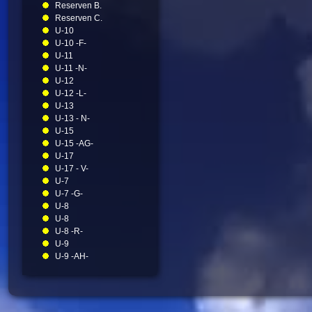
Reserven B.
Reserven C.
U-10
U-10 -F-
U-11
U-11 -N-
U-12
U-12 -L-
U-13
U-13 - N-
U-15
U-15 -AG-
U-17
U-17 - V-
U-7
U-7 -G-
U-8
U-8
U-8 -R-
U-9
U-9 -AH-