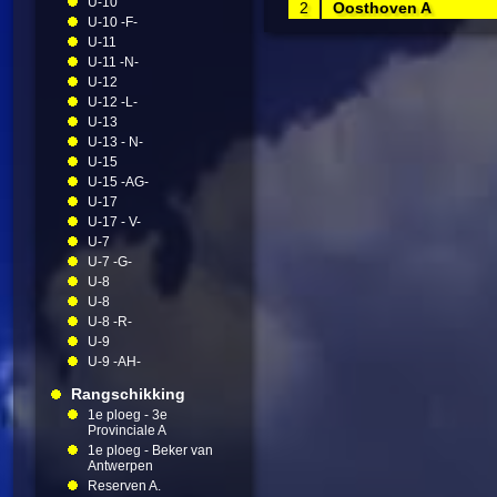
U-10
2
Oosthoven A
U-10 -F-
U-11
U-11 -N-
U-12
U-12 -L-
U-13
U-13 - N-
U-15
U-15 -AG-
U-17
U-17 - V-
U-7
U-7 -G-
U-8
U-8
U-8 -R-
U-9
U-9 -AH-
Rangschikking
1e ploeg - 3e
Provinciale A
1e ploeg - Beker van
Antwerpen
Reserven A.