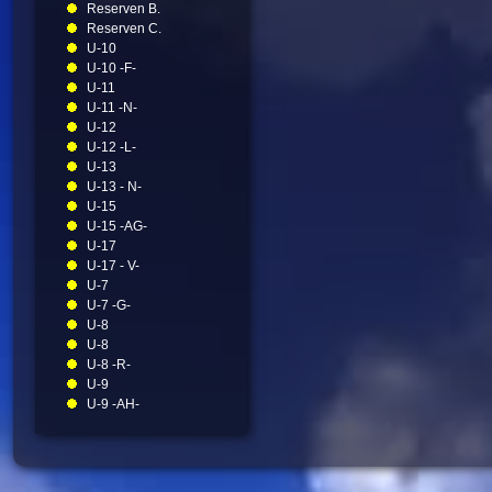
Reserven B.
Reserven C.
U-10
U-10 -F-
U-11
U-11 -N-
U-12
U-12 -L-
U-13
U-13 - N-
U-15
U-15 -AG-
U-17
U-17 - V-
U-7
U-7 -G-
U-8
U-8
U-8 -R-
U-9
U-9 -AH-