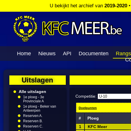
U bekijkt het archief van
2019-2020
Home
Nieuws
API
Documenten
Rangs
Co
Uitslagen
Alle uitslagen
Competitie:
1e ploeg - 3e
Provinciale A
1e ploeg - Beker van
Doelpunten
Antwerpen
Reserven A.
#
Ploeg
Reserven B.
Reserven C.
1
KFC Meer