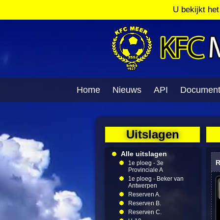
U bekijkt he
Home
Nieuws
API
Documen
Uitslagen
Alle uitslagen
R
1e ploeg - 3e
Provinciale A
1e ploeg - Beker van
Antwerpen
Reserven A.
Reserven B.
Reserven C.