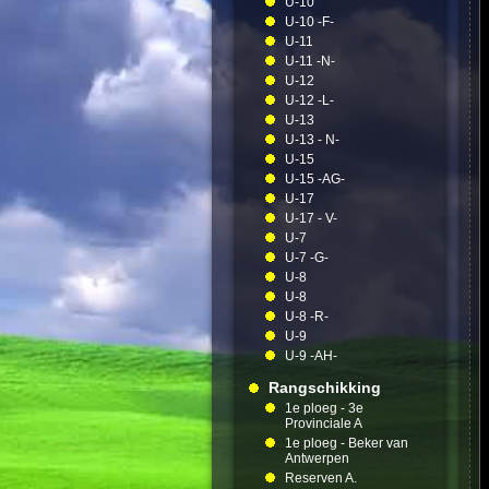
U-10
U-10 -F-
U-11
U-11 -N-
U-12
U-12 -L-
U-13
U-13 - N-
U-15
U-15 -AG-
U-17
U-17 - V-
U-7
U-7 -G-
U-8
U-8
U-8 -R-
U-9
U-9 -AH-
Rangschikking
1e ploeg - 3e
Provinciale A
1e ploeg - Beker van
Antwerpen
Reserven A.