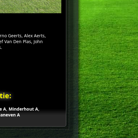
no Geerts, Alex Aerts,
f Van Den Plas, John
.
ie:
e A
,
Minderhout A
,
aneven A