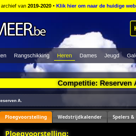
t archief van
2019-2020
•
Klik hier om naar de huidige web
ten
Rangschikking
Heren
Dames
Jeugd
Gale
Competitie: Reserven 
eserven A.
Ploegvoorstelling
Wedstrijdkalender
Spelers &
Ploegvoorstelling: