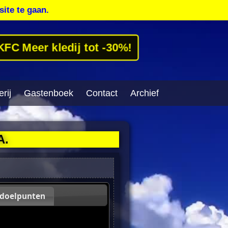
site te gaan.
KFC Meer kledij tot -30%!
rij
Gastenboek
Contact
Archief
A.
 doelpunten