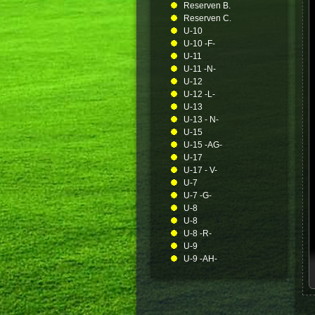
Reserven B.
Reserven C.
U-10
U-10 -F-
U-11
U-11 -N-
U-12
U-12 -L-
U-13
U-13 - N-
U-15
U-15 -AG-
U-17
U-17 - V-
U-7
U-7 -G-
U-8
U-8
U-8 -R-
U-9
U-9 -AH-