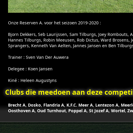
Onze Reserven A. voor het seizoen 2019-2020 :
Bjorn Dekkers, Seb Laurijssen, Sam Tilburgs, Joey Rombouts, Ar
Hannes Tilburgs, Robin Meeusen, Rob Dictus, Ward Brosens, Je
Sprangers, Kenneth Van Aelten, Jannes Jansen en Ben Tilburgs
Trainer : Sven Van Der Auwera
Delegee : Koen Jansen
Kiné : Heleen Augustyns
Clubs die meedoen aan deze competit
Brecht A
,
Dosko
,
Flandria A
,
K.F.C. Meer A
,
Lentezon A
,
Meerl
Oosthoven A
,
Oud Turnhout
,
Poppel A
,
St Jozef A
,
Wortel
,
Zw