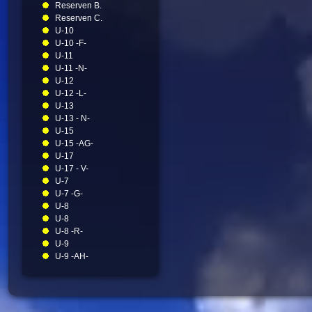
Reserven B.
Reserven C.
U-10
U-10 -F-
U-11
U-11 -N-
U-12
U-12 -L-
U-13
U-13 - N-
U-15
U-15 -AG-
U-17
U-17 - V-
U-7
U-7 -G-
U-8
U-8
U-8 -R-
U-9
U-9 -AH-