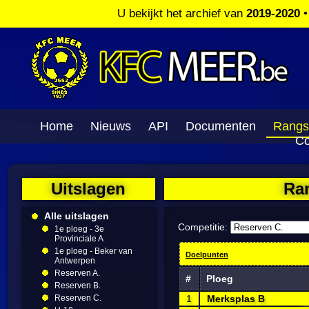
U bekijkt het archief van
2019-2020
Home
Nieuws
API
Documenten
Rangs
Co
Uitslagen
Ra
Alle uitslagen
Competitie:
1e ploeg - 3e
Provinciale A
1e ploeg - Beker van
Doelpunten
Antwerpen
Reserven A.
#
Ploeg
Reserven B.
Reserven C.
1
Merksplas B