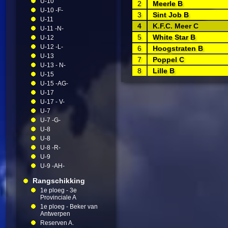
U-10
2
Meerle B
U-10 -F-
3
Sint Job B
U-11
4
K.F.C. Meer C
U-11 -N-
5
White Star B
U-12
U-12 -L-
6
Hoogstraten B
U-13
7
Poppel C
U-13 - N-
8
Lille B
U-15
U-15 -AG-
U-17
U-17 - V-
U-7
U-7 -G-
U-8
U-8
U-8 -R-
U-9
U-9 -AH-
Rangschikking
1e ploeg - 3e
Provinciale A
1e ploeg - Beker van
Antwerpen
Reserven A.